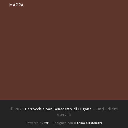
MAPPA
© 2026
Parrocchia San Benedetto di Lugana
– Tutti i diritti
riservati
Powered by
WP
– Designed con il
tema Customizr