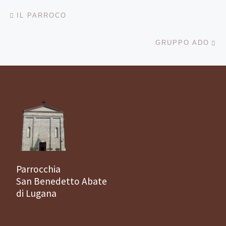
Navigazione articoli
Articolo precedente
IL PARROCO
Ar
GRUPPO ADO
Parrocchia
San Benedetto Abate
di Lugana